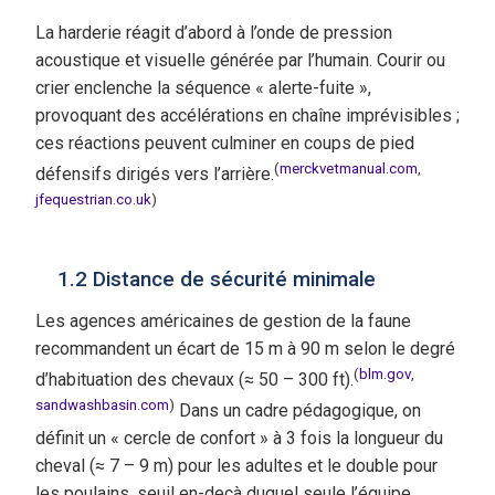
La harderie réagit d’abord à l’onde de pression
acoustique et visuelle générée par l’humain. Courir ou
crier enclenche la séquence « alerte-fuite »,
provoquant des accélérations en chaîne imprévisibles ;
ces réactions peuvent culminer en coups de pied
(
merckvetmanual.com
,
défensifs dirigés vers l’arrière.
jfequestrian.co.uk
)
1.2 Distance de sécurité minimale
Les agences américaines de gestion de la faune
recommandent un écart de 15 m à 90 m selon le degré
(
blm.gov
,
d’habituation des chevaux (≈ 50 – 300 ft).
sandwashbasin.com
)
Dans un cadre pédagogique, on
définit un « cercle de confort » à 3 fois la longueur du
cheval (≈ 7 – 9 m) pour les adultes et le double pour
les poulains, seuil en-deçà duquel seule l’équipe