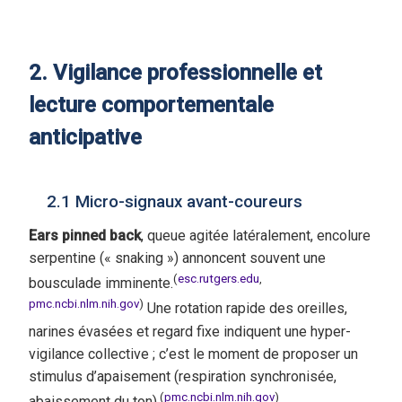
2. Vigilance professionnelle et
lecture comportementale
anticipative
2.1 Micro-signaux avant-coureurs
Ears pinned back
, queue agitée latéralement, encolure
serpentine (« snaking ») annoncent souvent une
(
esc.rutgers.edu
,
bousculade imminente.
pmc.ncbi.nlm.nih.gov
)
Une rotation rapide des oreilles,
narines évasées et regard fixe indiquent une hyper-
vigilance collective ; c’est le moment de proposer un
stimulus d’apaisement (respiration synchronisée,
(
pmc.ncbi.nlm.nih.gov
)
abaissement du ton).