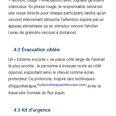
= tension, rouge = évacuation) avec signaux gestuels
silencieux. En phase rouge, le responsable sécurise
une issue directe pour chaque participant, tandis qu’un
second intervenant détourne l’attention équine par un
appeau alimentaire ou un stimulus sonore familier
(seau de granulés secoué à distance).
4.2 Évacuation ciblée
Un « binôme escorte » se place côté large de l’animal
le plus proche ; la personne à évacuer reste au côté
opposé, exploitant ainsi le cheval comme écran
protecteur. Ce protocole, inspiré des techniques
(
holistictherapywithhorses.com
)
d’hippothérapie,
évite la
traversée frontale du flux équin.
4.3 Kit d’urgence