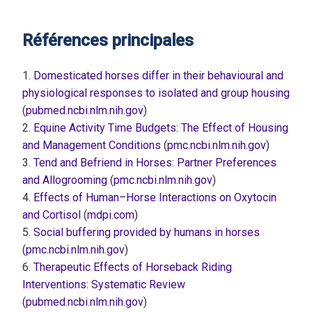
Références principales
1.
Domesticated horses differ in their behavioural and
physiological responses to isolated and group housing
(
pubmed.ncbi.nlm.nih.gov
)
2.
Equine Activity Time Budgets: The Effect of Housing
and Management Conditions
(
pmc.ncbi.nlm.nih.gov
)
3.
Tend and Befriend in Horses: Partner Preferences
and Allogrooming
(
pmc.ncbi.nlm.nih.gov
)
4.
Effects of Human–Horse Interactions on Oxytocin
and Cortisol
(
mdpi.com
)
5.
Social buffering provided by humans in horses
(
pmc.ncbi.nlm.nih.gov
)
6.
Therapeutic Effects of Horseback Riding
Interventions: Systematic Review
(
pubmed.ncbi.nlm.nih.gov
)