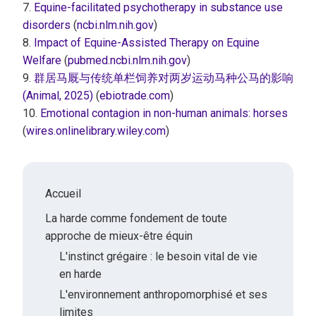
7.
Equine-facilitated psychotherapy in substance use
disorders
(
ncbi.nlm.nih.gov
)
8.
Impact of Equine-Assisted Therapy on Equine
Welfare
(
pubmed.ncbi.nlm.nih.gov
)
9.
群居马厩与传统单栏饲养对两岁运动马种公马的影响
(Animal, 2025)
(
ebiotrade.com
)
10.
Emotional contagion in non-human animals: horses
(
wires.onlinelibrary.wiley.com
)
Accueil
La harde comme fondement de toute
approche de mieux-être équin
L'instinct grégaire : le besoin vital de vie
en harde
L'environnement anthropomorphisé et ses
limites