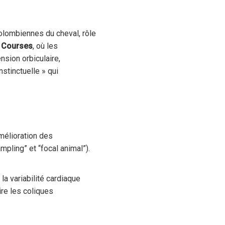
olombiennes du cheval, rôle
 Courses
, où les
nsion orbiculaire,
nstinctuelle » qui
amélioration des
pling” et “focal animal”).
a variabilité cardiaque
re les coliques