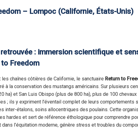
eedom – Lompoc (Californie, États-Unis)
retrouvée : immersion scientifique et sen
n to Freedom
t les chaînes côtières de Californie, le sanctuaire
Return to Fre
cré à la conservation des mustangs américains. Sur plusieurs cen
0 ha) et San Luis Obispo (plus de 800 ha), plus de 100 chevau
es ; ils y expriment l’éventail complet de leurs comportements so
ces inter-étalons, soins allocentriques des poulains. Cette organis
es hardes et sert de référence éthologique pour comprendre pou
nt dans l’équitation moderne, génère stress et troubles du compo