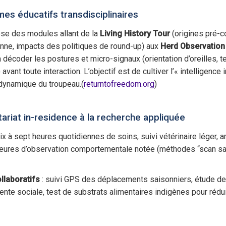
es éducatifs transdisciplinaires
se des modules allant de la
Living History Tour
(origines pré-c
enne, impacts des politiques de round-up) aux
Herd Observation
 décoder les postures et micro-signaux (orientation d’oreilles, te
avant toute interaction. L’objectif est de cultiver l’« intelligence i
 dynamique du troupeau.(
returntofreedom.org
)
tariat in-residence à la recherche appliquée
six à sept heures quotidiennes de soins, suivi vétérinaire léger, 
 heures d’observation comportementale notée (méthodes “scan sam
llaboratifs
: suivi GPS des déplacements saisonniers, étude de l
nte sociale, test de substrats alimentaires indigènes pour rédui