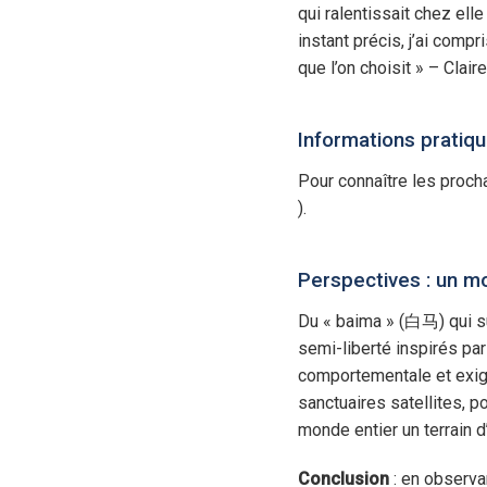
qui ralentissait chez ell
instant précis, j’ai compr
que l’on choisit » – Clai
Informations pratiqu
Pour connaître les prochai
).
Perspectives : un m
Du « baima » (白马) qui su
semi-liberté inspirés pa
comportementale et exige
sanctuaires satellites, p
monde entier un terrain d
Conclusion
: en observa