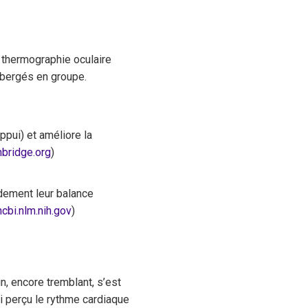
e thermographie oculaire
ébergés en groupe.
appui) et améliore la
bridge.org
)
idement leur balance
cbi.nlm.nih.gov
)
in, encore tremblant, s’est
i perçu le rythme cardiaque