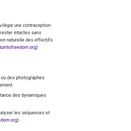
ivilégie une contraception
rester intactes sans
on naturelle des effectifs
turntofreedom.org
)
es ou des photographes
sement.
istance des dynamiques
analyser les séquences et
eedom.org
)