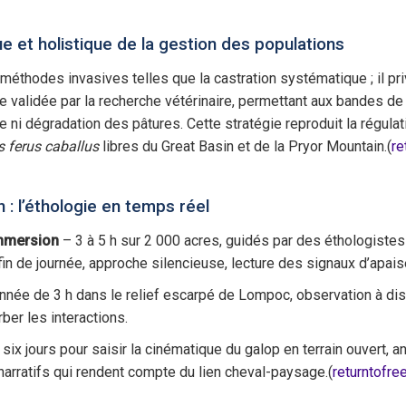
 et holistique de la gestion des populations
méthodes invasives telles que la castration systématique ; il pr
 validée par la recherche vétérinaire, permettant aux bandes de 
ni dégradation des pâtures. Cette stratégie reproduit la régulati
 ferus caballus
libres du Great Basin et de la Pryor Mountain.(
re
 : l’éthologie en temps réel
Immersion
– 3 à 5 h sur 2 000 acres, guidés par des éthologist
 fin de journée, approche silencieuse, lecture des signaux d’apai
nnée de 3 h dans le relief escarpé de Lompoc, observation à d
ber les interactions.
six jours pour saisir la cinématique du galop en terrain ouvert, 
narratifs qui rendent compte du lien cheval-paysage.(
returntofr