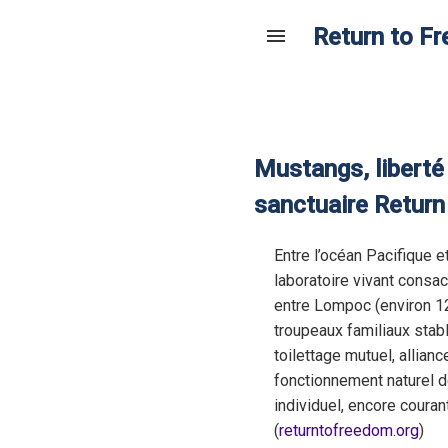
Return to Fr
menu
Mustangs, liberté 
sanctuaire Retur
Entre l’océan Pacifique e
laboratoire vivant consa
entre Lompoc (environ 12
troupeaux familiaux stabl
toilettage mutuel, allian
fonctionnement naturel d
individuel, encore coura
(
returntofreedom.org
)