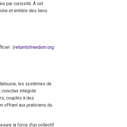
s par curiosité. À cet
leine et entière des liens
ciel : (
returntofreedom.org
ndalousie, les systèmes de
oncilier intégrité
rs, couplés à des
n offrant aux praticiens du
ure la force d’un collectif