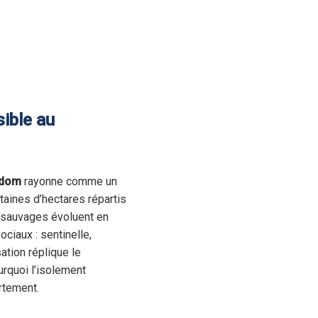
sible au
edom
rayonne comme un
taines d’hectares répartis
x sauvages évoluent en
ciaux : sentinelle,
ation réplique le
rquoi l’isolement
rtement.