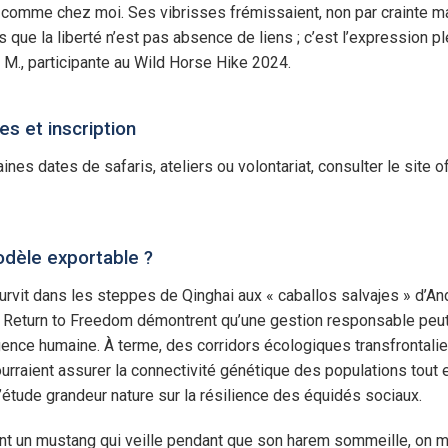
e comme chez moi. Ses vibrisses frémissaient, non par crainte mai
is que la liberté n’est pas absence de liens ; c’est l’expression p
re M., participante au Wild Horse Hike 2024.
es et inscription
nes dates de safaris, ateliers ou volontariat, consulter le site offi
odèle exportable ?
rvit dans les steppes de Qinghai aux « caballos salvajes » d’A
r Return to Freedom démontrent qu’une gestion responsable peut c
nce humaine. À terme, des corridors écologiques transfrontalie
ourraient assurer la connectivité génétique des populations tout e
’étude grandeur nature sur la résilience des équidés sociaux.
nt un mustang qui veille pendant que son harem sommeille, on mes