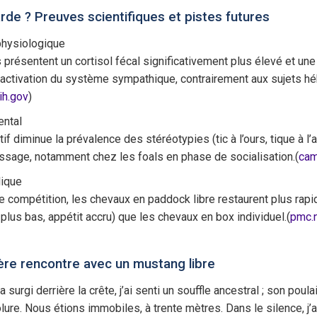
arde ? Preuves scientifiques et pistes futures
physiologique
présentent un cortisol fécal significativement plus élevé et un
-activation du système sympathique, contrairement aux sujets h
ih.gov
)
ental
f diminue la prévalence des stéréotypies (tic à l’ours, tique à l’
issage, notamment chez les foals en phase de socialisation.(
cam
lique
e compétition, les chevaux en paddock libre restaurent plus rap
lus bas, appétit accru) que les chevaux en box individuel.(
pmc.n
re rencontre avec un mustang libre
 surgi derrière la crête, j’ai senti un souffle ancestral ; son poula
ure. Nous étions immobiles, à trente mètres. Dans le silence, j’a